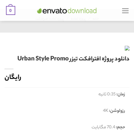
0
Ski
/
/
t
خانه
پروژه آماده
پروژه آماده افترافکت
conten
دانلود پروژه افترافکت تیزر Urban Style Promo
رایگان
زمان:
0:35 ثانیه
رزولوشن:
4K
حجم:
70.4 مگابایت