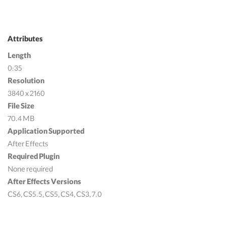
Attributes
Length
0:35
Resolution
3840 x 2160
File Size
70.4 MB
Application Supported
After Effects
Required Plugin
None required
After Effects Versions
CS6, CS5.5, CS5, CS4, CS3, 7.0