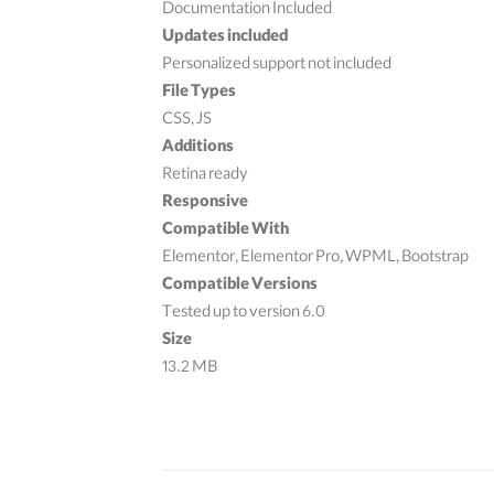
Documentation Included
Updates included
Personalized support not included
File Types
CSS, JS
Additions
Retina ready
Responsive
Compatible With
Elementor, Elementor Pro, WPML, Bootstrap
Compatible Versions
Tested up to version 6.0
Size
13.2 MB