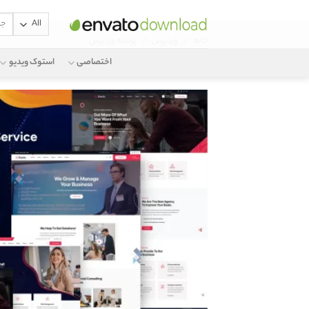
جستج
Ski
برای:
/
/
خانه
وردپرس
پوسته وردپرس
t
conten
اختصاصی
استوک ویدیو