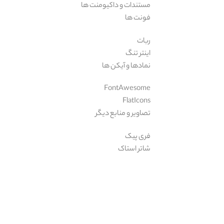
مستندات و داکیومنت ها
فونت ها
ربات
اینتر تنگ
نمادها و آیکن ها
FontAwesome
FlatIcons
تصاویر و منابع دیگر
فری پیک
شاتر استاک