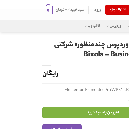
ورود
سبد خرید /
۰
تومان
اشتراک ویژه
0
وردپرس
قالب وب
 وردپرس چندمنظوره شرکتی
Bixola – Busin
رایگان
Elementor, Elementor Pro WPML, B
افزودن به سبد خرید