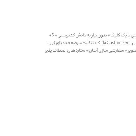
شامل 20 صفحه داخلی + صفحه ساز Elementor + قالب وردپرس خاص طاقچه + سازگاری آخرین نسخه وردپرس + واردات نسخه ی نمایشی با یک کلیک + بدون نیاز به دانش کدنویسی + 5+
صفحه اصلی +28+ ویجت سفارشی Elementor +4+ تنوع سرصفحه +4+ تنوع پاورقی +SEO بهینه شده + ابزارک های سفارشی + پشتیبانی از Kirki Custumizer + تنظیم سرصفحه و پاورقی +
ی حرفه ای + به روز رسانی های منظم + فونت های Google + معتبر HTML5 / CSS3 + پس زمینه تصویر + سفارشی سازی آسان + ستاره های انعطاف پذیر