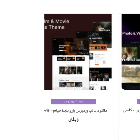
پوسته وردپرس
ی و عکاسی
دانلود قالب وردپرس رزرو بلیط فیلم – Aovis
دانلود قالب و
رایگان