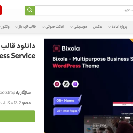
و
پروژه آماده
عکس
موسیقی
افکت صوتی
قالب لایه باز
وکتور
دانلود قالب
ess Service
سازگار با:
ootstrap
حجم:
13.2 مگابایت