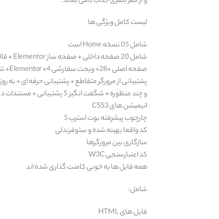
و از نظر بصری جذاب باقی بماند.
لیست کامل ویژگی ها
شامل 05 نسخه Home است
و چند منظوره + شگفت انگیز 5 پشتیبانی + مستندات دقیق + ترجمه آماده + پشتیبانی از WPML
انیمیشن های CSS3
چارچوب پیشرفته بوت استرپ 5
کد واقعا بهینه شده و سئوفرندلی
سازگاری بین مرورگرها
کد اعتبارسنجی W3C
همه فایل ها به خوبی کامنت گذاری شده اند
شامل:
فایل های HTML