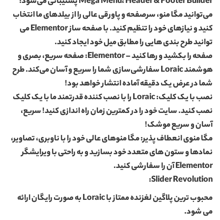
Mega Menu، Header & Footer Builder پشتیبانی می‌شود:
می‌توانید مگا منو، سرصفحه و پاورقی عالی را از بیلدهای ما انتخاب
کنید و نیازهای خود را تنظیم کنید. با صفحه ساز Elementor می
توانید طرح بندی هایی را مطابق میل خود ایجاد کنید.
صفحه را بکشید و رها کنید – Elementor: صفحه سریع، بصری و
هوشمند Loraic سفارشی‌سازی شما را سریع و آسان می‌کند. طرح
شما در عرض یک دقیقه آماده انتشار خواهد بود!
نصب با یک کلیک: Loraic را با نصب کننده قدرتمند ما با یک کلیک
نصب کنید. سایت خود را در کمترین زمان راه اندازی کنید! سریع،
آسان و سریع موشک!
مگا منوی انعطاف پذیر: مگا منوهای عالی خود را با ناوبری، تصاویر،
نمادها و ستون های متعدد خود بسازید و به راحتی با ویرایشگر
Elementor آن را سفارشی کنید.
Slider Revolution:
محبوب ترین پلاگین لغزنده ممتاز با Loraic به صورت رایگان ارائه
می شود.