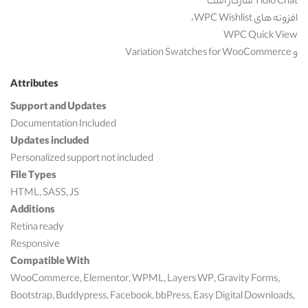
Tidio Chat سازگار است
افزونه های WPC Wishlist،
WPC Quick View
و Variation Swatches for WooCommerce
Attributes
Support and Updates
Documentation Included
Updates included
Personalized support not included
File Types
HTML, SASS, JS
Additions
Retina ready
Responsive
Compatible With
WooCommerce, Elementor, WPML, Layers WP, Gravity Forms,
Bootstrap, Buddypress, Facebook, bbPress, Easy Digital Downloads,