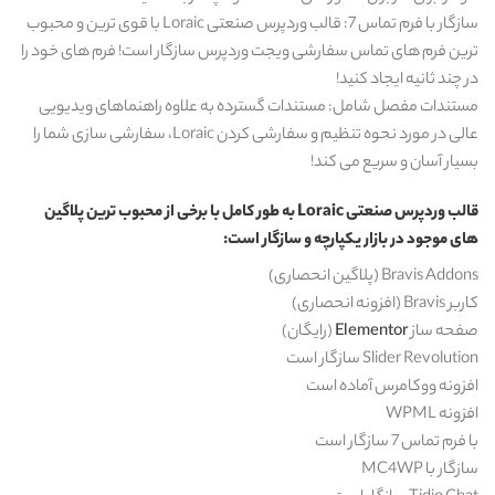
سازگار با فرم تماس 7: قالب وردپرس صنعتی Loraic با قوی ترین و محبوب
ترین فرم های تماس سفارشی ویجت وردپرس سازگار است! فرم های خود را
در چند ثانیه ایجاد کنید!
مستندات مفصل شامل: مستندات گسترده به علاوه راهنماهای ویدیویی
عالی در مورد نحوه تنظیم و سفارشی کردن Loraic، سفارشی سازی شما را
بسیار آسان و سریع می کند!
قالب وردپرس صنعتی Loraic به طور کامل با برخی از محبوب ترین پلاگین
های موجود در بازار یکپارچه و سازگار است:
Bravis Addons (پلاگین انحصاری)
کاربر Bravis (افزونه انحصاری)
صفحه ساز
Elementor
(رایگان)
Slider Revolution سازگار است
افزونه ووکامرس آماده است
افزونه WPML
با فرم تماس 7 سازگار است
سازگار با MC4WP