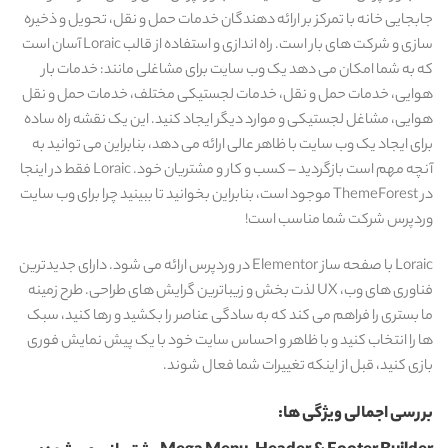
جابجایی خانه با تمرکز بر ارائه دهندگان خدمات حمل و نقل، تحویل و ذخیره
سازی و شرکت های بار است. راه اندازی و استفاده از قالب Loraic آسان است
که به شما امکان می دهد یک وب سایت برای مشاغلی مانند: خدمات بار
هوایی، خدمات حمل و نقل، خدمات لجستیکی مختلف، خدمات حمل و نقل
هوایی، مشاغل لجستیکی و موارد دیگر ایجاد کنید. این یک نقشه راه ساده
برای ایجاد یک وب سایت با ظاهر عالی ارائه می دهد، بنابراین می توانید به
آنچه مهم است بازگردید – کسب و کار و مشتریان خود. Loraic فقط در اینجا
در ThemeForest موجود است، بنابراین بخوانید تا ببینید چرا برای وب سایت
وردپرس شرکت شما مناسب است!
Loraic با صفحه ساز Elementor در وردپرس ارائه می شود. دارای جدیدترین
فناوری های وب، UX لذت بخش و زیباترین گرایش های طراحی. طرح زمینه
ما بستری را فراهم می کند که به سادگی عناصر را بکشید و رها کنید، سبک
ها را انتخاب کنید و با ظاهر و احساس سایت خود با یک پیش نمایش فوری
بازی کنید، قبل از اینکه تغییرات شما فعال شوند.
بررسی اجمالی ویژگی ها: