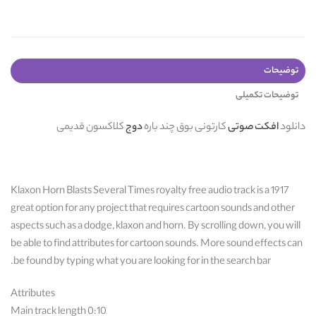
توضیحات
توضیحات تکمیلی
دانلود
افکت صوتی
کارتونی بوق چند باره
دوج
کلاکسون قدیمی
1917 Klaxon Horn Blasts Several Times royalty free audio track is a
great option for any project that requires cartoon sounds and other
aspects such as a dodge, klaxon and horn. By scrolling down, you will
be able to find attributes for cartoon sounds. More sound effects can
be found by typing what you are looking for in the search bar.
Attributes
Main track length 0:10