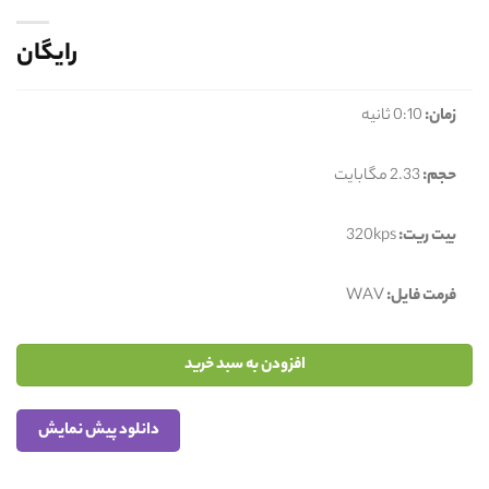
رایگان
زمان:
0:10 ثانیه
حجم:
2.33 مگابایت
بیت ریت:
320kps
فرمت فایل:
WAV
افزودن به سبد خرید
دانلود پیش نمایش