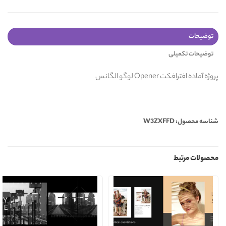
توضیحات
توضیحات تکمیلی
پروژه آماده افترافکت Opener لوگو الگانس
شناسه محصول: W3ZXFFD
محصولات مرتبط