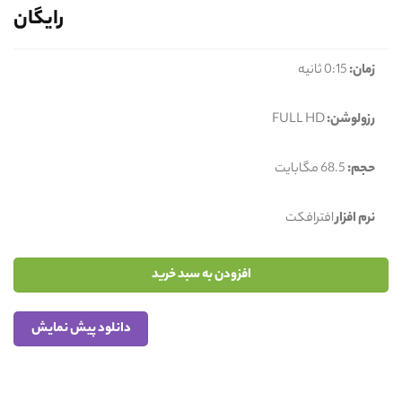
رایگان
زمان:
0:15 ثانیه
رزولوشن:
FULL HD
حجم:
68.5 مگابایت
نرم افزار
افترافکت
افزودن به سبد خرید
دانلود پیش نمایش