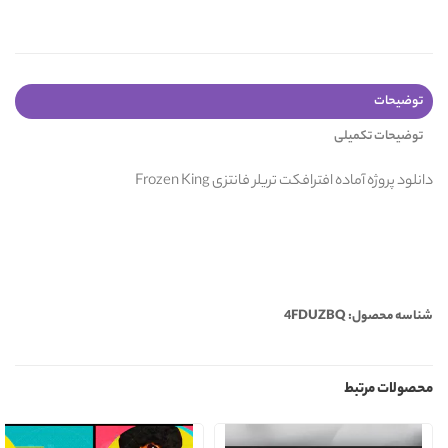
توضیحات
توضیحات تکمیلی
دانلود پروژه آماده افترافکت تریلر فانتزی Frozen King
شناسه محصول: 4FDUZBQ
محصولات مرتبط