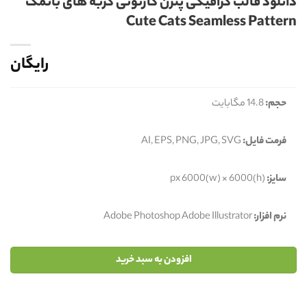
دانلود قالب گرافیکی پترن کارتونی گربه های بانمک
Cute Cats Seamless Pattern
رایگان
حجم:
14.8 مگابایت
فرمت فایل:
AI, EPS, PNG, JPG, SVG
سایز:
px 6000(w) × 6000(h)
نرم افزار:
Adobe Photoshop Adobe Illustrator
افزودن به سبد خرید