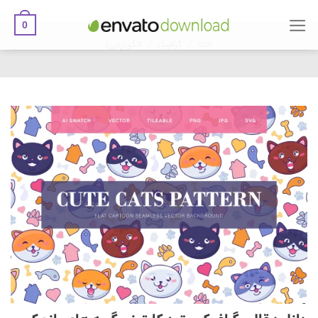
0
Ski
/
/
t
خانه
گرافیک
الگو (پترن)
conten