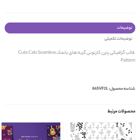
توضیحات
توضیحات تکمیلی
قالب گرافیکی پترن کارتونی گربه های بانمک Cute Cats Seamless
Pattern
شناسه محصول: 86SVF2L
محصولات مرتبط