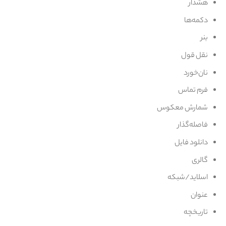
هشدار
دکمه‌ها
بنر
نقل قول
نان‌خورد
فرم تماس
شمارش معکوس
فاصله‌گذار
دانلود فایل
گالری
اسلاید/شبکه
عنوان
تاریخچه