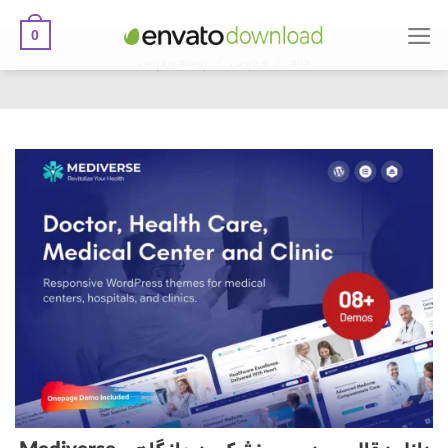
0
Ski
/
/
t
خانه
وردپرس
پوسته وردپرس
conten