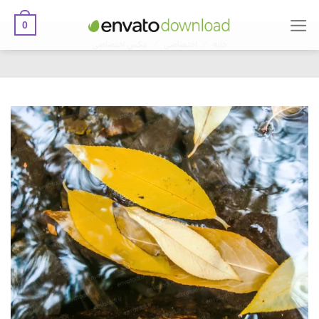
0
Ski
/
/
t
خانه
اختصاصی
عکس اختصاصی
conten