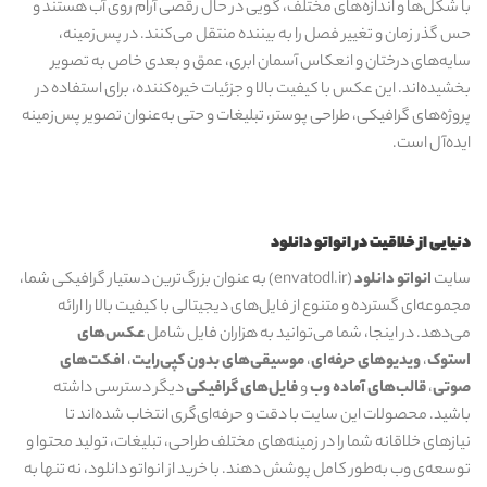
با شکل‌ها و اندازه‌های مختلف، گویی در حال رقصی آرام روی آب هستند و
حس گذر زمان و تغییر فصل را به بیننده منتقل می‌کنند. در پس‌زمینه،
سایه‌های درختان و انعکاس آسمان ابری، عمق و بعدی خاص به تصویر
بخشیده‌اند. این عکس با کیفیت بالا و جزئیات خیره‌کننده، برای استفاده در
پروژه‌های گرافیکی، طراحی پوستر، تبلیغات و حتی به‌عنوان تصویر پس‌زمینه
ایده‌آل است.
دنیایی از خلاقیت در انواتو دانلود
سایت
انواتو دانلود
(envatodl.ir) به عنوان بزرگ‌ترین دستیار گرافیکی شما،
مجموعه‌ای گسترده و متنوع از فایل‌های دیجیتالی با کیفیت بالا را ارائه
می‌دهد. در اینجا، شما می‌توانید به هزاران فایل شامل
عکس‌های
استوک
،
ویدیوهای حرفه‌ای
،
موسیقی‌های بدون کپی‌رایت
،
افکت‌های
صوتی
،
قالب‌های آماده وب
و
فایل‌های گرافیکی
دیگر دسترسی داشته
باشید. محصولات این سایت با دقت و حرفه‌ای‌گری انتخاب شده‌اند تا
نیازهای خلاقانه شما را در زمینه‌های مختلف طراحی، تبلیغات، تولید محتوا و
توسعه‌ی وب به‌طور کامل پوشش دهند. با خرید از انواتو دانلود، نه تنها به