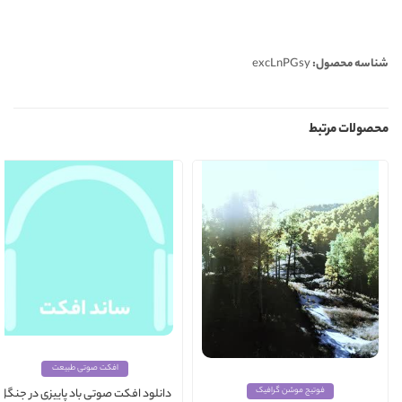
شناسه محصول:
excLnPGsy
محصولات مرتبط
افکت صوتی طبیعت
فوتیج موشن گرافیک
دانلود افکت صوتی باد پاییزی در جنگل