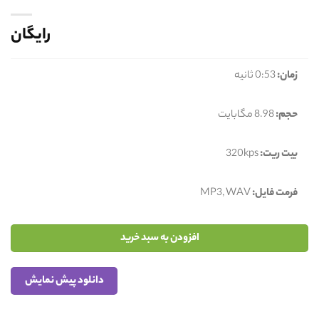
رایگان
زمان:
0:53 ثانیه
حجم:
8.98 مگابایت
بیت ریت:
320kps
فرمت فایل:
MP3, WAV
افزودن به سبد خرید
دانلود پیش نمایش