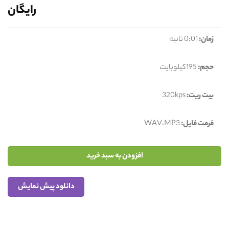
رایگان
زمان:
0:01 ثانیه
حجم:
195کیلوبایت
بیت ریت:
320kps
فرمت فایل:
WAV،MP3
افزودن به سبد خرید
دانلود پیش نمایش