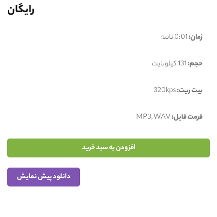
رایگان
زمان:
0:01 ثانیه
حجم:
131 کیلوبایت
بیت ریت:
320kps
فرمت فایل:
MP3, WAV
افزودن به سبد خرید
دانلود پیش نمایش