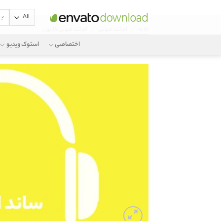
جستج
Ski
برای:
/
/
خانه
افکت صوتی
افکت صوتی کارتون
t
conten
اختصاصی
استوک ویدیو