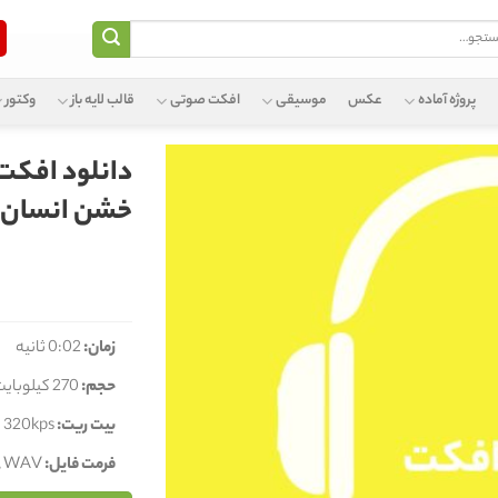
و
پروژه آماده
عکس
موسیقی
افکت صوتی
قالب لایه باز
وکتور
دانلود افکت
خشن انسان او
زمان:
0:02 ثانیه
حجم:
270 کیلوبایت
بیت ریت:
320kps
فرمت فایل:
, WAV