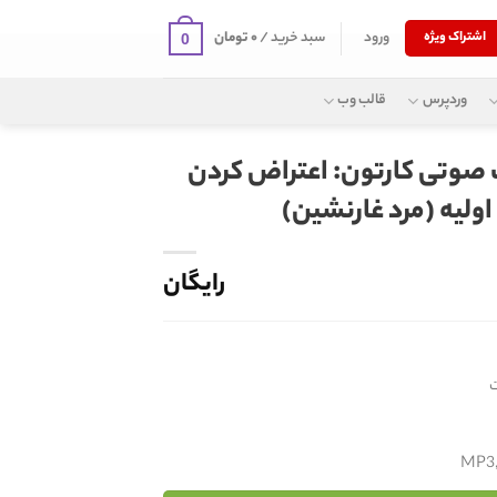
ورود
سبد خرید /
۰
تومان
اشتراک ویژه
0
وردپرس
قالب وب
 صوتی کارتون: اعتراض کردن
لیه (مرد غارنشین)
رایگان
MP3