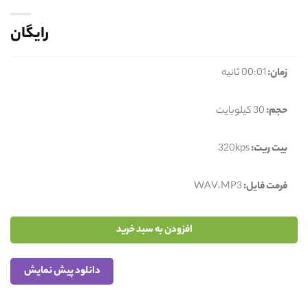
رایگان
زمان:
00:01 ثانیه
حجم:
30 کیلوبایت
بیت ریت:
320kps
فرمت فایل:
WAV،MP3
افزودن به سبد خرید
دانلود پیش نمایش