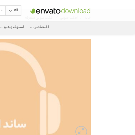
جستج
Ski
برای:
/
/
خانه
افکت صوتی
افکت صوتی متفرقه
t
conten
اختصاصی
استوک ویدیو