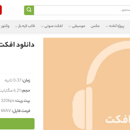
و
پروژه آماده
عکس
موسیقی
افکت صوتی
قالب لایه باز
وکتور
دانلود افکت
زمان:
0:37 ثانیه
حجم:
6.21 مگابایت
بیت ریت:
320kps
فرمت فایل:
WAV