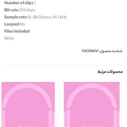
Number of clips
1
Bit rate
320 kbps
Sample rate
16-Bit Stereo, 44.1 kHz
Looped
No
Files Included
WAV
شناسه محصول: 92CXN6V
محصولات مرتبط