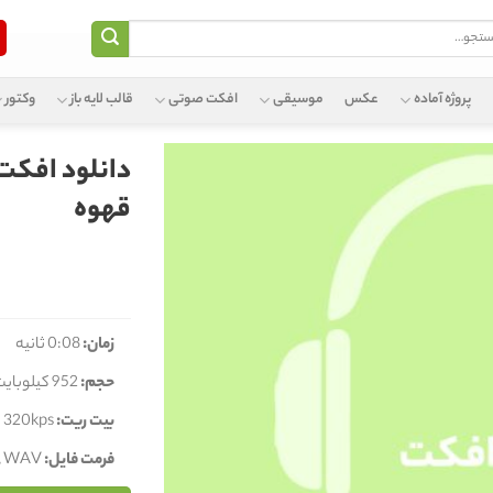
و
پروژه آماده
عکس
موسیقی
افکت صوتی
قالب لایه باز
وکتور
دانلود افکت
قهوه
زمان:
0:08 ثانیه
حجم:
952 کیلوبایت
بیت ریت:
320kps
فرمت فایل:
, WAV