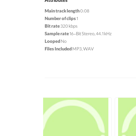
Attributes
Main track length
0:08
Number of clips
1
Bit rate
320 kbps
Sample rate
16-Bit Stereo, 44.1 kHz
Looped
No
Files Included
MP3, WAV