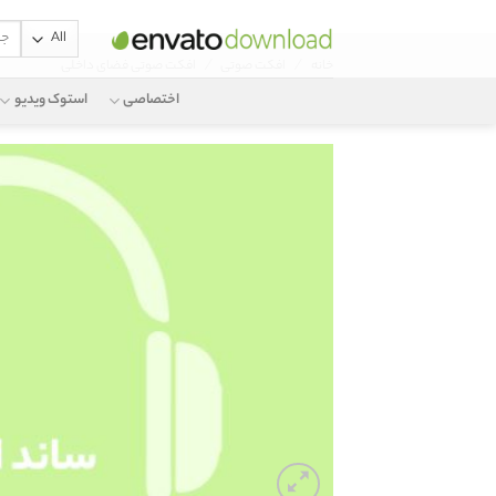
جستج
Ski
برای:
/
/
خانه
افکت صوتی
افکت صوتی فضای داخلی
t
conten
اختصاصی
استوک ویدیو