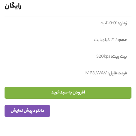
رایگان
زمان:
0:01 ثانیه
حجم:
212 کیلوبایت
بیت ریت:
320kps
فرمت فایل:
MP3, WAV
افزودن به سبد خرید
دانلود پیش نمایش