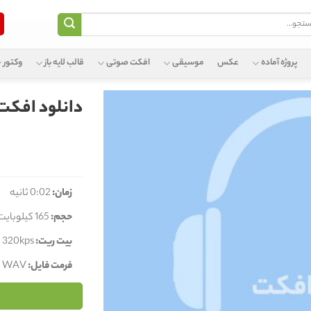
و
پروژه آماده
عکس
موسیقی
افکت صوتی
قالب لایه باز
وکتور
دانلود افکت
زمان:
0:02 ثانیه
حجم:
165 کیلوبایت
بیت ریت:
320kps
فرمت فایل:
WAV