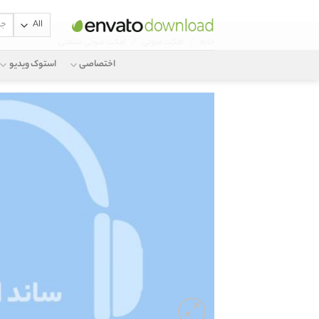
جستج
Ski
برای:
/
/
خانه
افکت صوتی
افکت صوتی صنعتی
t
conten
اختصاصی
استوک ویدیو