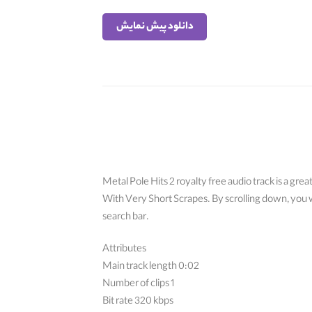
دانلود پیش نمایش
Metal Pole Hits 2 royalty free audio track is a gre
With Very Short Scrapes. By scrolling down, you wi
search bar.
Attributes
Main track length 0:02
Number of clips 1
Bit rate 320 kbps