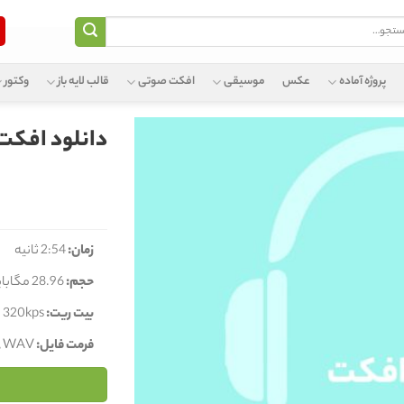
و
پروژه آماده
عکس
موسیقی
افکت صوتی
قالب لایه باز
وکتور
دانلود افکت
زمان:
2:54 ثانیه
حجم:
28.96 مگابایت
بیت ریت:
320kps
فرمت فایل:
, WAV