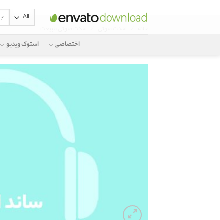
جستج
Ski
برای:
/
/
خانه
افکت صوتی
افکت صوتی طبیعت
t
conten
اختصاصی
استوک ویدیو