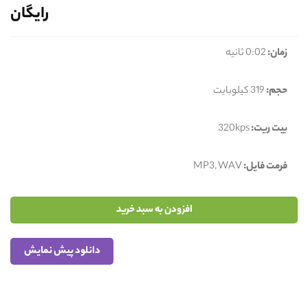
رایگان
زمان:
0:02 ثانیه
حجم:
319 کیلوبایت
بیت ریت:
320kps
فرمت فایل:
MP3, WAV
افزودن به سبد خرید
دانلود پیش نمایش