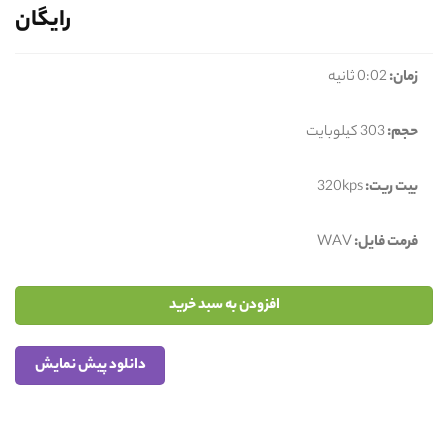
رایگان
زمان:
0:02 ثانیه
حجم:
303 کیلوبایت
بیت ریت:
320kps
فرمت فایل:
WAV
افزودن به سبد خرید
دانلود پیش نمایش