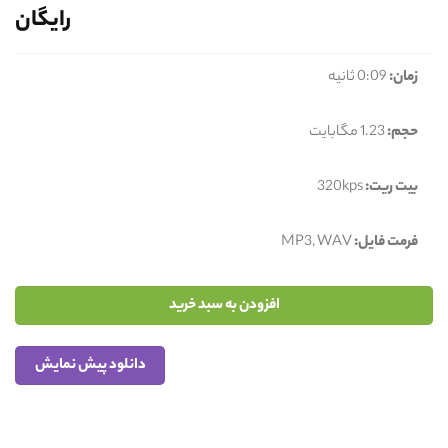
رایگان
زمان:
0:09 ثانیه
حجم:
1.23 مگابایت
بیت ریت:
320kps
فرمت فایل:
MP3, WAV
افزودن به سبد خرید
دانلود پیش نمایش