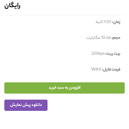
رایگان
زمان:
1:05 ثانیه
حجم:
10.66 مگابایت
بیت ریت:
320kps
فرمت فایل:
WAV
افزودن به سبد خرید
دانلود پیش نمایش