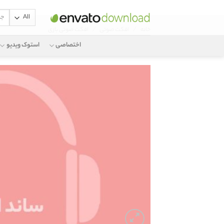
جستج
Ski
برای:
/
/
خانه
افکت صوتی
افکت صوتی بازی
t
conten
اختصاصی
استوک ویدیو