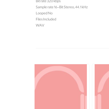
Bit rate 320 kbps
Sample rate 16-Bit Stereo, 44.1 kHz
Looped No
Files Included
WAV