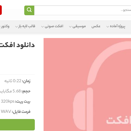
و
پروژه آماده
عکس
موسیقی
افکت صوتی
قالب لایه باز
وکتور
دانلود افکت 
زمان:
0:22 ثانیه
حجم:
5.68 مگابایت
بیت ریت:
320kps
فرمت فایل:
WAV