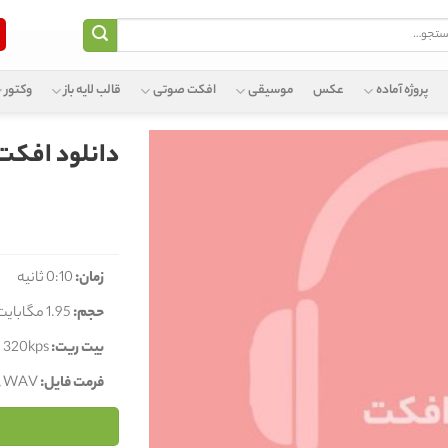
و
پروژه آماده
عکس
موسیقی
افکت صوتی
قالب لایه باز
وکتور
دانلود افکت 
زمان:
0:10 ثانیه
حجم:
1.95 مگابایت
بیت ریت:
320kps
فرمت فایل:
, WAV