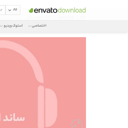
جستج
Ski
برای:
/
/
خانه
افکت صوتی
افکت صوتی بازی
t
conten
اختصاصی
استوک ویدیو