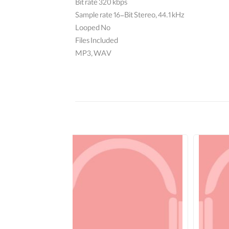
Bit rate 320 kbps
Sample rate 16-Bit Stereo, 44.1 kHz
Looped No
Files Included
MP3, WAV