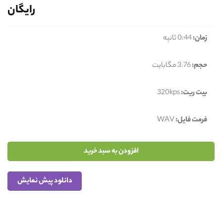
رایگان
زمان:
0:44 ثانیه
حجم:
3.76 مگابایت
بیت ریت:
320kps
فرمت فایل:
WAV
افزودن به سبد خرید
دانلود پیش نمایش