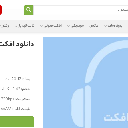
و
پروژه آماده
عکس
موسیقی
افکت صوتی
قالب لایه باز
وکتور
دانلود افکت
زمان:
0:17 ثانیه
حجم:
2.42 مگابایت
بیت ریت:
320kps
فرمت فایل:
, WAV