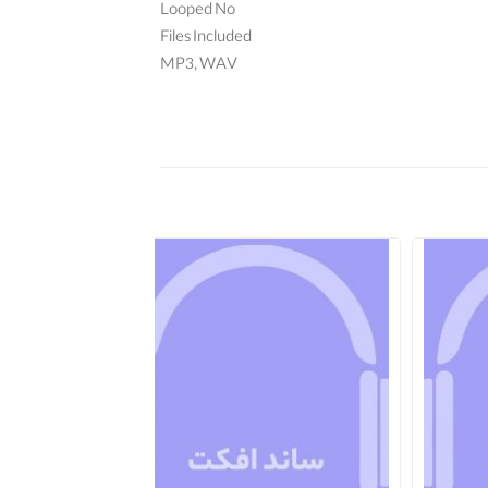
Looped No
Files Included
MP3, WAV