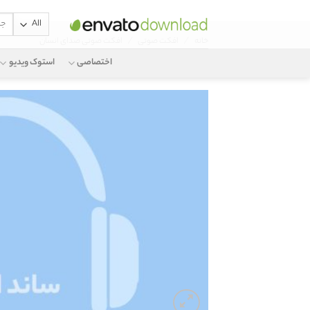
جستج
Ski
برای:
/
/
خانه
افکت صوتی
افکت صوتی صدای انسان
t
conten
اختصاصی
استوک ویدیو