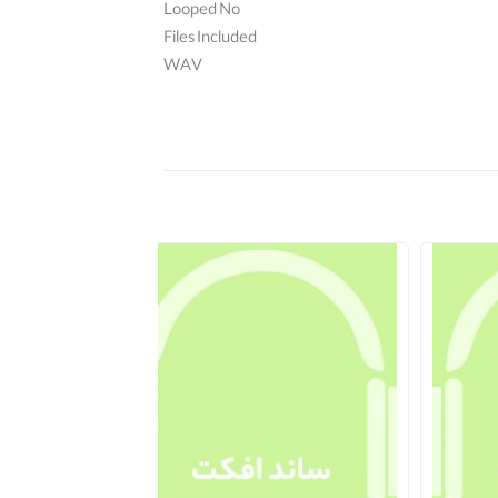
Looped No
Files Included
WAV