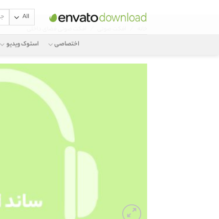
جستج
Ski
برای:
/
/
خانه
افکت صوتی
افکت صوتی فضای داخلی
t
conten
اختصاصی
استوک ویدیو