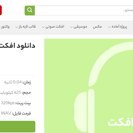
و
پروژه آماده
عکس
موسیقی
افکت صوتی
قالب لایه باز
وکتور
دانلود افکت
زمان:
0:04 ثانیه
حجم:
625 کیلوبایت
بیت ریت:
320kps
فرمت فایل:
WAV